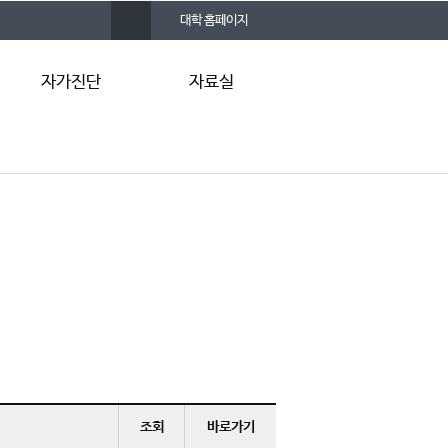
사
대학 홈페이지
이
트
맵
자가진단
자료실
우울
관련 사이트
불안
자료 게시판
자살 위험
FAQ
Q&A
조회
바로가기