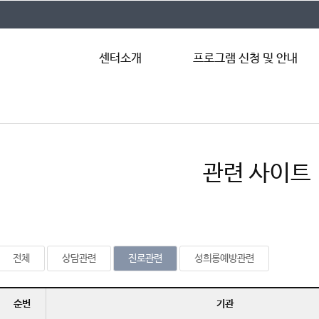
센터소개
프로그램 신청 및 안내
학생상담센터
올해 프로그램
이용안내
심리상담 안내
공지사항
집단상담 안내
관련 사이트
센터 소식
특강 및 워크숍 안내
카드뉴스
상담자 수련 안내
자살예방교육
전체
상담관련
진로관련
성희롱예방관련
순번
기관