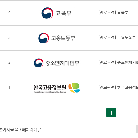
4
[진로관련] 교육부
3
[진로관련] 고용노동부
2
[진로관련] 중소벤처기
1
[진로관련] 한국고용정
1
총게시물 :
4
/
페이지 :
1/1