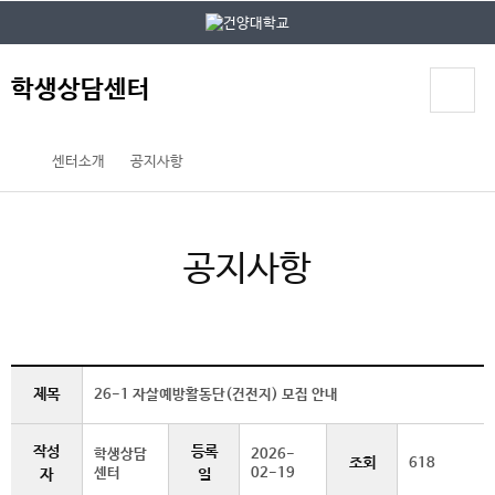
본문 바로가기
대메뉴 바로가기
학생상담센터
센터소개
공지사항
공지사항
제목
26-1 자살예방활동단(건전지) 모집 안내
작성
등록
학생상담
2026-
조회
618
센터
02-19
자
일