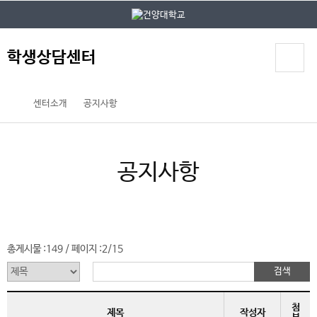
본문 바로가기
대메뉴 바로가기
학생상담센터
센터소개
공지사항
공지사항
총게시물 :
149
페이지 :
2/15
/
첨
제목
작성자