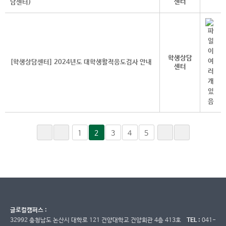
센터
담센터)
학생상담
[학생상담센터] 2024년도 대학생활적응도검사 안내
센터
1
2
3
4
5
글로컬캠퍼스 :
32992 충청남도 논산시 대학로 121 건양대학교 건양회관 4층 413호
TEL :
041-