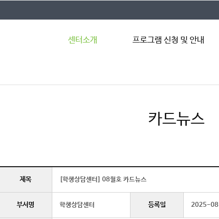
센터소개
프로그램 신청 및 안내
학생상담센터
올해 프로그램
이용안내
심리상담 안내
공지사항
집단상담 안내
카드뉴스
센터 소식
특강 및 워크숍 안내
카드뉴스
상담자 수련 안내
자살예방교육
제목
[학생상담센터] 08월호 카드뉴스
부서명
등록일
학생상담센터
2025-08