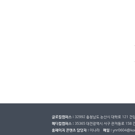
글로컬캠퍼스 :
32992 충청남도 논산시 대학로 121 
메디컬캠퍼스 :
35365 대전광역시 서구 관저동로 158
홈페이지 콘텐츠 담당자 :
이나라
메일 :
ynr0604@kon