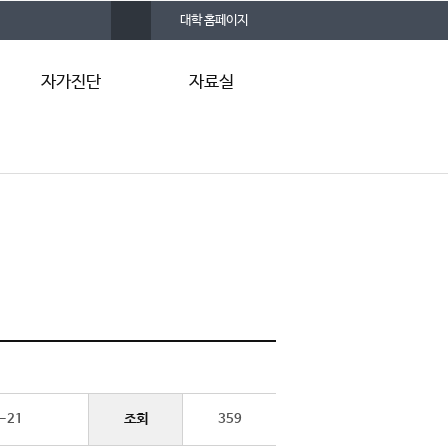
사
대학 홈페이지
이
트
맵
자가진단
자료실
우울
관련 사이트
불안
자료 게시판
자살 위험
FAQ
Q&A
조회
-21
359