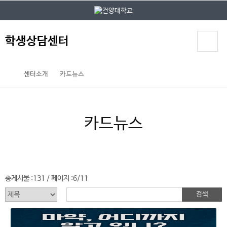
본문 바로가기
대메뉴 바로가기
학생상담센터
센터소개
카드뉴스
카드뉴스
총게시물 :
131
페이지 :
6/11
/