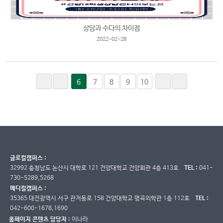
상담과 수다의 차이점
2022-02-28
6
7
8
9
10
글로컬캠퍼스 :
32992 충청남도 논산시 대학로 121 건양대학교 건양회관 4층 413호
TEL :
041-
730-5289,5268
메디컬캠퍼스 :
35365 대전광역시 서구 관저동로 158 건양대학교 명곡의학관 1층 112호
TEL :
042-600-1678,1690
홈페이지 콘텐츠 담당자 :
이나라