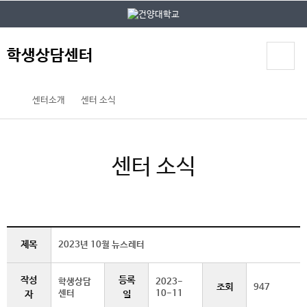
본문 바로가기
대메뉴 바로가기
학생상담센터
센터소개
센터 소식
센터 소식
제목
2023년 10월 뉴스레터
작성
등록
학생상담
2023-
조회
947
센터
10-11
자
일